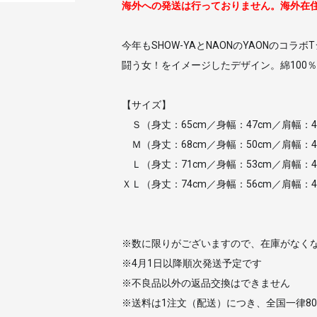
海外への発送は行っておりません。海外在
今年もSHOW-YAとNAONのYAONのコラ
闘う女！をイメージしたデザイン。綿100％
【サイズ】
Ｓ（身丈：65cm／身幅：47cm／肩幅：4
Ｍ（身丈：68cm／身幅：50cm／肩幅：4
Ｌ（身丈：71cm／身幅：53cm／肩幅：4
お買い物を続ける
カートへ進む
ＸＬ（身丈：74cm／身幅：56cm／肩幅：4
※数に限りがございますので、在庫がなく
※4月1日以降順次発送予定です
※不良品以外の返品交換はできません
※送料は1注文（配送）につき、全国一律8