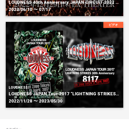
LOUDNESS 40th Anniversary JAPAN CIRCUIT 2022 CHAPTER3 SUNBURST～我武者羅
2023/06/10 〜 07/17
ビデオ
LOUDNESS
LOUDNESS JAPAN Tour 2017 “LIGHTNING STRIKES” 30th Anniversary 8117 at Zepp Tokyo 13 April, 2017
2022/11/28 〜 2023/05/30